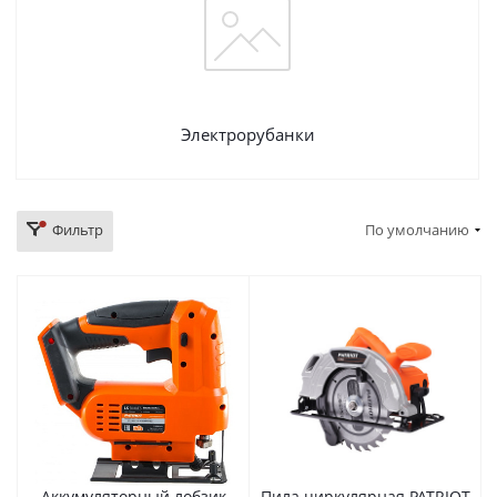
Электрорубанки
Фильтр
По умолчанию
Аккумуляторный лобзик
Пила циркулярная PATRIOT