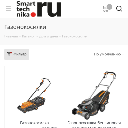
0
Газонокосилки
Главная
-
Каталог
-
Дом и дача
-
Газонокосилки
Фильтр
По умолчанию
Газонокосилка
Газонокосилка бензиновая