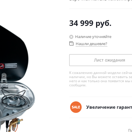
34 999
руб.
Наличие уточняйте
Нашли дешевле?
Лист ожидания
К сожалению данной модели сейча
наличии, но Вы можете оставить з
него и как только она появится мы 
сообщим.
Увеличение гарант
П