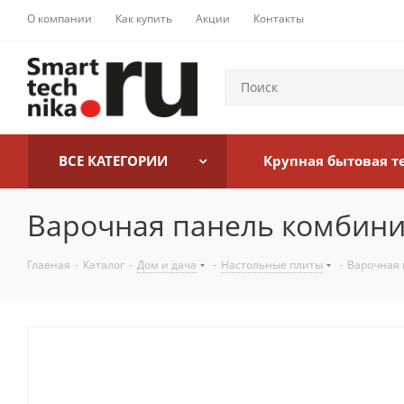
О компании
Как купить
Акции
Контакты
ВСЕ КАТЕГОРИИ
Крупная бытовая т
Варочная панель комбинир
Главная
-
Каталог
-
Дом и дача
-
Настольные плиты
-
Варочная 