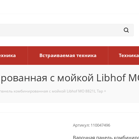
ехника
Встраиваемая техника
Техника
ованная с мойкой Libhof MO
панель комбинированная с мойкой Libhof MO 8821L Tap +
Артикул:
110047496
Варочная панель комбиниро