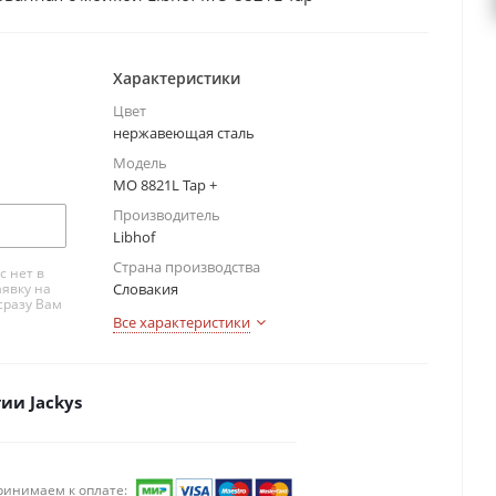
Характеристики
Цвет
нержавеющая сталь
Модель
MO 8821L Tap +
Производитель
Libhof
Страна производства
с нет в
аявку на
Словакия
сразу Вам
Все характеристики
ии Jackys
ринимаем к оплате: