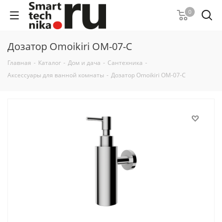
0
Дозатор Omoikiri OM-07-C
Главная
-
Каталог
-
Дом и дача
-
Сантехника
-
Аксессуары для ванной комнаты
-
Дозатор Omoikiri OM-07-C