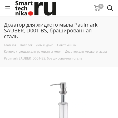
0
Дозатор для жидкого мыла Paulmark
SAUBER, D001-BS, брашированная
сталь
Главная
-
Каталог
-
Дом и дача
-
Сантехника
-
Комплектующие для раковин и моек
-
Дозатор для жидкого мыла
Paulmark SAUBER, D001-BS, брашированная сталь