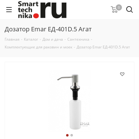
0
Дозатор Emar ЕД-401D.5 Агат
Главная
-
Каталог
-
Дом и дача
-
Сантехника
-
Комплектующие для раковин и моек
-
Дозатор Emar ЕД-401D.5 Агат