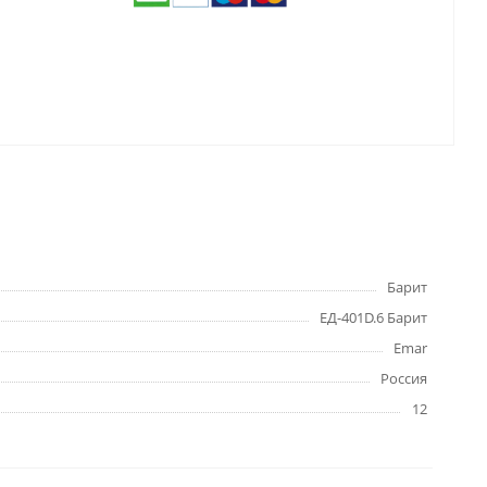
Барит
ЕД-401D.6 Барит
Emar
Россия
12