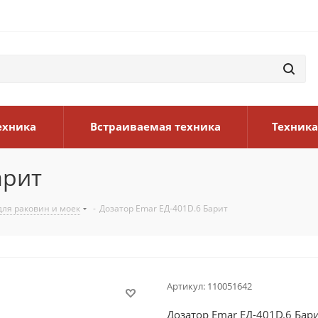
ехника
Встраиваемая техника
Техника
арит
ля раковин и моек
-
Дозатор Emar ЕД-401D.6 Барит
Артикул:
110051642
Дозатор Emar ЕД-401D.6 Бар