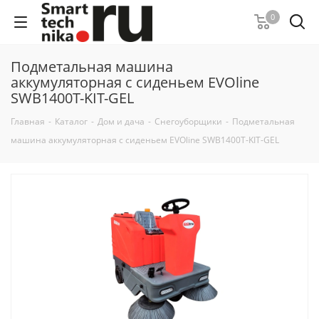
0
Подметальная машина
аккумуляторная с сиденьем EVOline
SWB1400T-KIT-GEL
Главная
-
Каталог
-
Дом и дача
-
Снегоуборщики
-
Подметальная
машина аккумуляторная с сиденьем EVOline SWB1400T-KIT-GEL