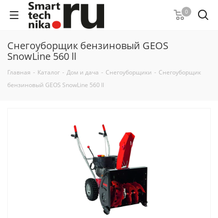
0
Снегоуборщик бензиновый GEOS
SnowLine 560 ll
Главная
-
Каталог
-
Дом и дача
-
Снегоуборщики
-
Снегоуборщик
бензиновый GEOS SnowLine 560 ll