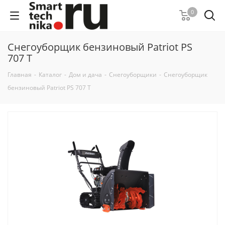
0
Снегоуборщик бензиновый Patriot PS
707 T
Главная
-
Каталог
-
Дом и дача
-
Снегоуборщики
-
Снегоуборщик
бензиновый Patriot PS 707 T