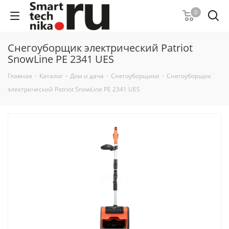
0
Снегоуборщик электрический Patriot
SnowLine PE 2341 UES
Главная
-
Каталог
-
Дом и дача
-
Снегоуборщики
-
Снегоуборщик
электрический Patriot SnowLine PE 2341 UES