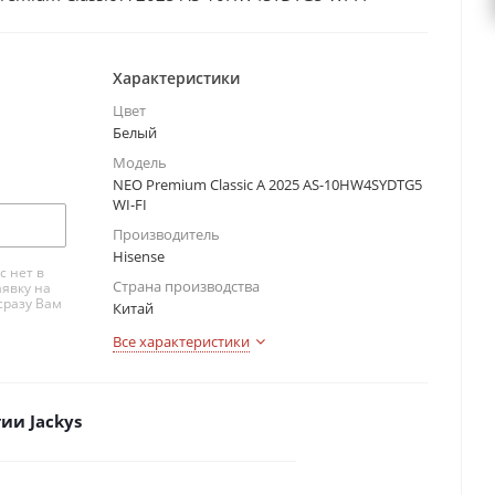
Характеристики
Цвет
Белый
Модель
NEO Premium Classic A 2025 AS-10HW4SYDTG5
WI-FI
Производитель
Hisense
с нет в
Страна производства
аявку на
сразу Вам
Китай
Все характеристики
ии Jackys