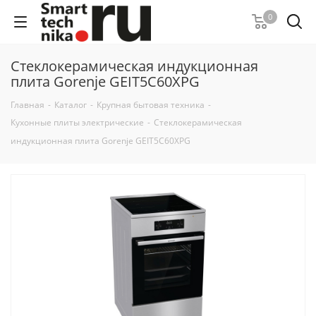
0
Стеклокерамическая индукционная
плита Gorenje GEIT5C60XPG
Главная
-
Каталог
-
Крупная бытовая техника
-
Кухонные плиты электрические
-
Стеклокерамическая
индукционная плита Gorenje GEIT5C60XPG