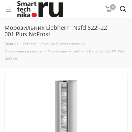
0
Морозильник Liebherr FNsfd 522i-22
001 Plus NoFrost
Главная
-
Каталог
-
Крупная бытовая техника
-
Морозильные камеры
-
Морозильник Liebherr FNsfd 522i-22 001 Plus
NoFrost