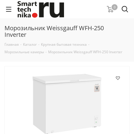
0
Морозильник Weissgauff WFH-250
Inverter
Главная
-
Каталог
-
Крупная бытовая техника
-
Морозильные камеры
-
Морозильник Weissgauff WFH-250 Inverter