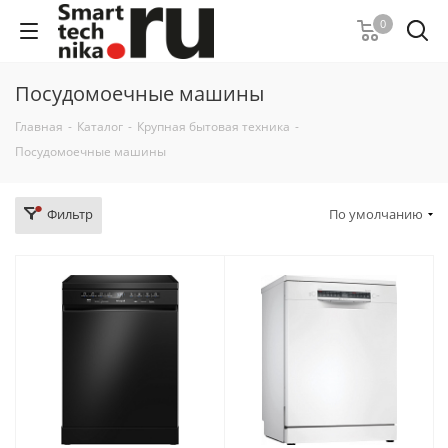
0
Посудомоечные машины
Главная
-
Каталог
-
Крупная бытовая техника
-
Посудомоечные машины
Фильтр
По умолчанию