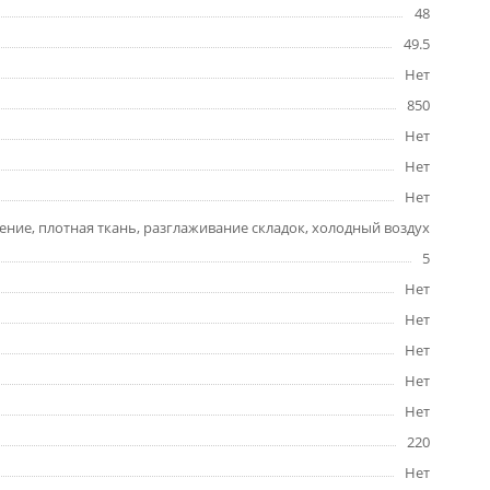
48
49.5
Нет
850
Нет
Нет
Нет
ение, плотная ткань, разглаживание складок, холодный воздух
5
Нет
Нет
Нет
Нет
Нет
220
Нет