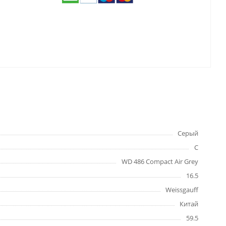
Серый
С
WD 486 Compact Air Grey
16.5
Weissgauff
Китай
59.5