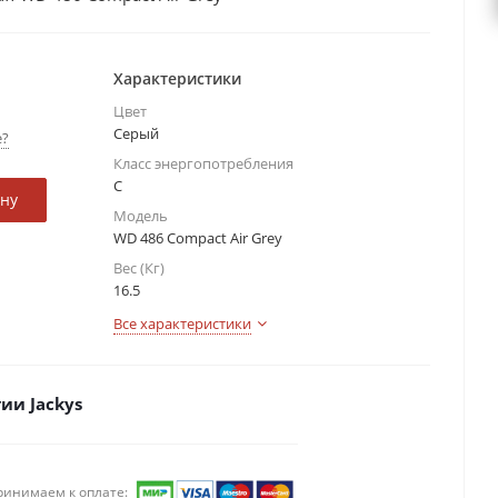
Характеристики
Цвет
Серый
е?
Класс энергопотребления
С
ину
Модель
WD 486 Compact Air Grey
Вес (Кг)
16.5
Все характеристики
ии Jackys
ринимаем к оплате: