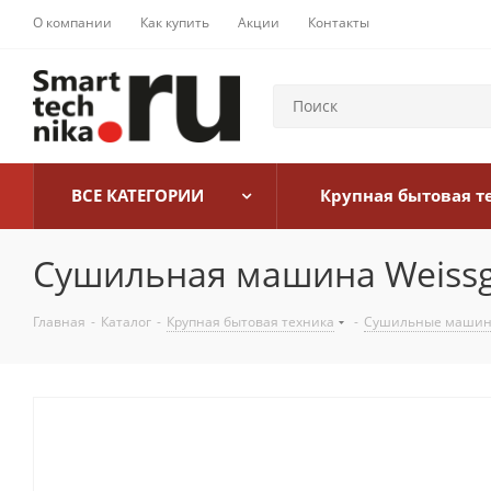
О компании
Как купить
Акции
Контакты
ВСЕ КАТЕГОРИИ
Крупная бытовая т
Сушильная машина Weissga
Главная
-
Каталог
-
Крупная бытовая техника
-
Сушильные маши