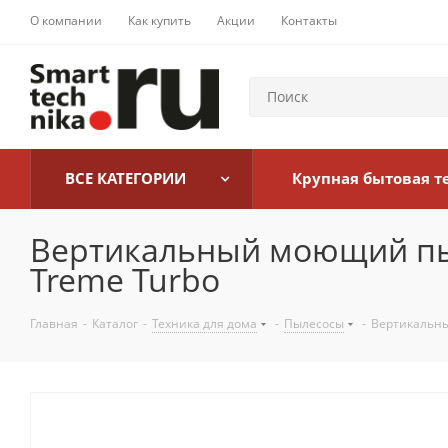
О компании
Как купить
Акции
Контакты
ВСЕ КАТЕГОРИИ
Крупная бытовая т
Вертикальный моющий пыле
Treme Turbo
Главная
-
Каталог
-
Техника для дома
-
Пылесосы
-
Вертикальны