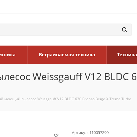
ехника
Встраиваемая техника
Техника
сос Weissgauff V12 BLDC 63
й моющий пылесос Weissgauff V12 BLDC 630 Bronzo Beige X-Treme Turbo
Артикул:
110057290