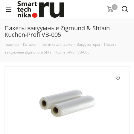
0
Пакеты вакуумные Zigmund & Shtain
Kuchen-Profi VB‑005
Главная
-
Каталог
-
Техника для дома
-
Вакууматоры
-
Пакеты
вакуумные Zigmund & Shtain Kuchen-Profi VB‑005