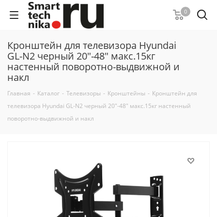
0
Кронштейн для телевизора Hyundai
GL-N2 черный 20"-48" макс.15кг
настенный поворотно-выдвижной и
накл
Главная
-
Каталог
-
Телевизоры
-
Кронштейны
-
Кронштейн для
телевизора Hyundai GL-N2 черный 20"-48" макс.15кг настенный
поворотно-выдвижной и накл