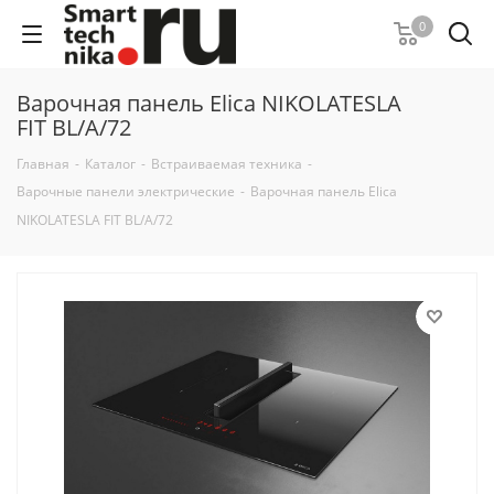
0
Варочная панель Elica NIKOLATESLA
FIT BL/A/72
Главная
-
Каталог
-
Встраиваемая техника
-
Варочные панели электрические
-
Варочная панель Elica
NIKOLATESLA FIT BL/A/72