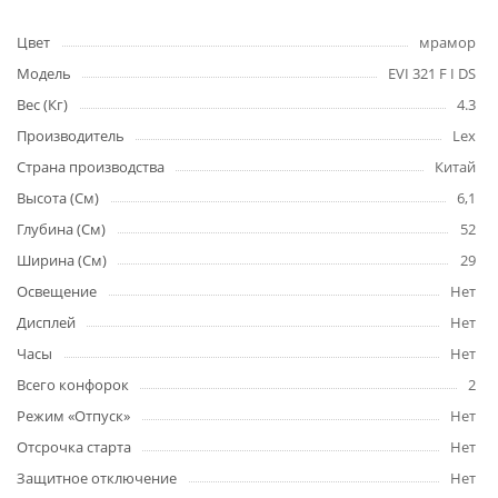
Цвет
мрамор
Модель
EVI 321 F I DS
Вес (Кг)
4.3
Производитель
Lex
Страна производства
Китай
Высота (См)
6,1
Глубина (См)
52
Ширина (См)
29
Освещение
Нет
Дисплей
Нет
Часы
Нет
Всего конфорок
2
Режим «Отпуск»
Нет
Отсрочка старта
Нет
Защитное отключение
Нет