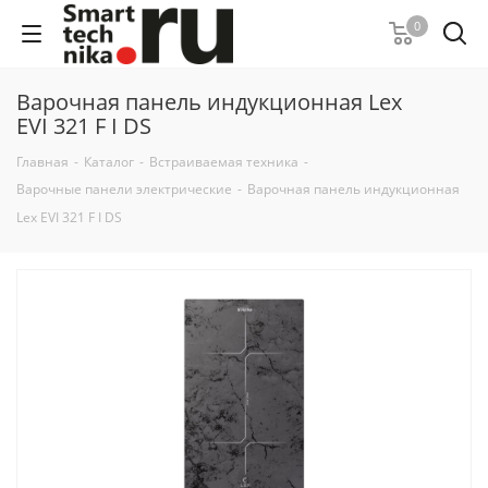
0
Варочная панель индукционная Lex
EVI 321 F I DS
Главная
-
Каталог
-
Встраиваемая техника
-
Варочные панели электрические
-
Варочная панель индукционная
Lex EVI 321 F I DS