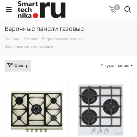
0
Варочные панели газовые
Главная
-
Каталог
-
Встраиваемая техника
-
Варочные панели газовые
Фильтр
По умолчанию