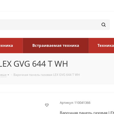
ехника
Встраиваемая техника
Техника
LEX GVG 644 T WH
овые
-
Варочная панель газовая LEX GVG 644 T WH
Артикул:
110041366
Варочная панель газовая LE