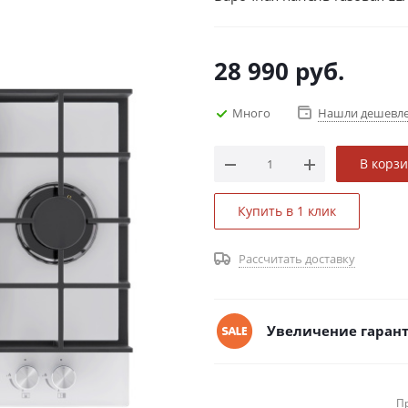
28 990
руб.
Много
Нашли дешевл
В корз
Купить в 1 клик
Рассчитать доставку
Увеличение гарант
П