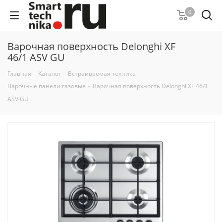
0
Варочная поверхность Delonghi XF
46/1 ASV GU
Главная
-
Каталог
-
Встраиваемая техника
-
Варочные панели газовые
-
Варочная поверхность Delonghi XF 46/1
ASV GU