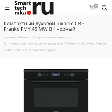
0
Компактный духовой шкаф с СВЧ
Franke FMY 45 MW BK черный
Главная
-
Каталог
-
Встраиваемая техника
-
Встраиваемые газовые духовые шкафы
-
Компактный духовой шкаф
с СВЧ Franke FMY 45 MW BK черный