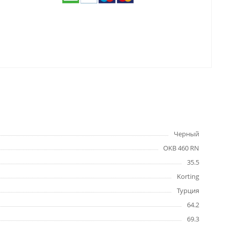
Черный
OKB 460 RN
35.5
Korting
Турция
64.2
69.3