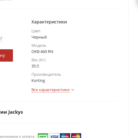
Характеристики
Цвет
Черный
е?
Модель
OKB 460 RN
ину
Вес (Кг)
35.5
Производитель
Korting
Все характеристики
ии Jackys
ринимаем к оплате: