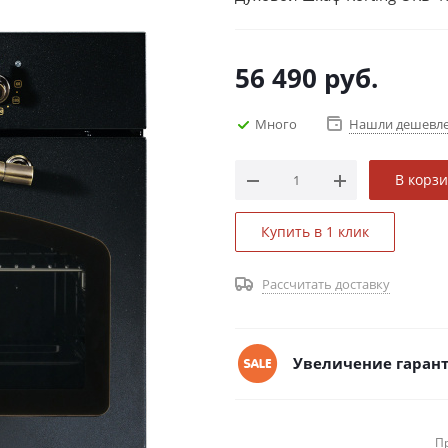
56 490
руб.
Много
Нашли дешевл
В корз
Купить в 1 клик
Рассчитать доставку
Увеличение гарант
П