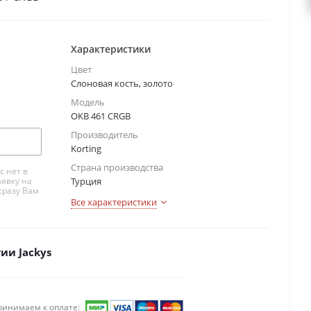
Характеристики
Цвет
Слоновая кость, золото
Модель
OKB 461 CRGB
Производитель
Korting
Страна производства
с нет в
аявку на
Турция
сразу Вам
Все характеристики
ии Jackys
ринимаем к оплате: