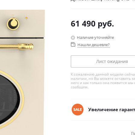
61 490
руб.
Наличие уточняйте
Нашли дешевле?
Лист ожидания
К сожалению данной модели сейча
наличии, но Вы можете оставить з
него и как только она появится мы 
сообщим.
Увеличение гарант
П