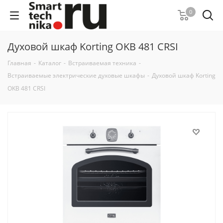
0
Духовой шкаф Korting OKB 481 CRSI
Главная
-
Каталог
-
Встраиваемая техника
-
Встраиваемые электрические духовые шкафы
-
Духовой шкаф Korting
OKB 481 CRSI