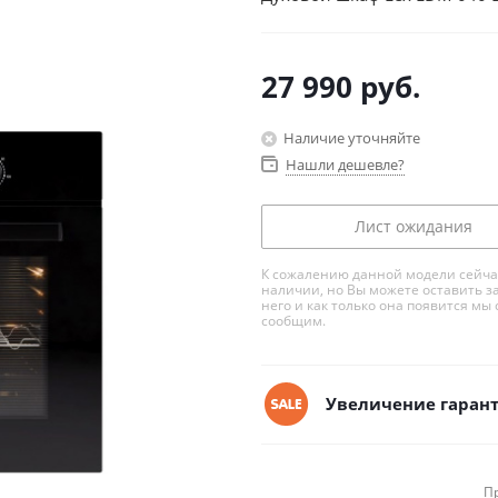
27 990
руб.
Наличие уточняйте
Нашли дешевле?
Лист ожидания
К сожалению данной модели сейча
наличии, но Вы можете оставить з
него и как только она появится мы 
сообщим.
Увеличение гарант
П