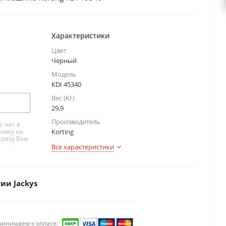
Характеристики
Цвет
Черный
Модель
KDI 45340
Вес (Кг)
29,9
Производитель
с нет в
аявку на
Korting
сразу Вам
Все характеристики
ии Jackys
ринимаем к оплате: