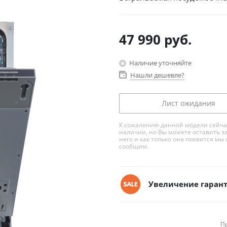
47 990
руб.
Наличие уточняйте
Нашли дешевле?
Лист ожидания
К сожалению данной модели сейча
наличии, но Вы можете оставить з
него и как только она появится мы 
сообщим.
Увеличение гарант
П