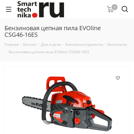
0
Бензиновая цепная пила EVOline
CSG46-16ES
Главная
-
Каталог
-
Дом и дача
-
Электроинструменты
-
Бензопилы
-
Бензиновая цепная пила EVOline CSG46-16ES