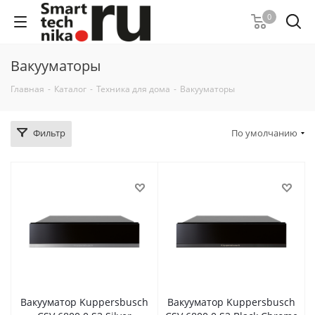
0
Вакууматоры
Главная
-
Каталог
-
Техника для дома
-
Вакууматоры
Фильтр
По умолчанию
Вакууматор Kuppersbusch
Вакууматор Kuppersbusch