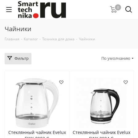
0
Чайники
Главная
-
Каталог
-
Техника для дома
-
Чайники
Фильтр
По умолчанию
Стеклянный чайник Evelux
Стеклянный чайник Evelux