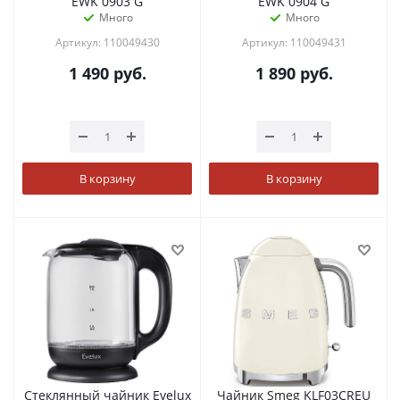
EWK 0903 G
EWK 0904 G
Много
Много
Артикул: 110049430
Артикул: 110049431
1 490
руб.
1 890
руб.
В корзину
В корзину
Стеклянный чайник Evelux
Чайник Smeg KLF03CREU