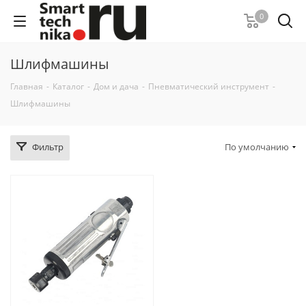
0
Шлифмашины
Главная
-
Каталог
-
Дом и дача
-
Пневматический инструмент
-
Шлифмашины
Фильтр
По умолчанию