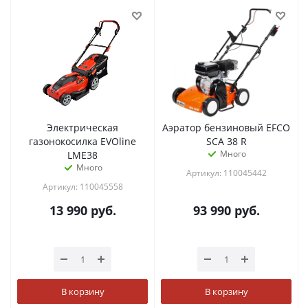
Электрическая
Аэратор бензиновый EFCO
газонокосилка EVOline
SCA 38 R
Много
LME38
Много
Артикул: 110045442
Артикул: 110045558
13 990
руб.
93 990
руб.
В корзину
В корзину