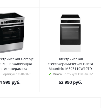
ектрическая Gorenje
Электрическая
70XC нержавеющая
стеклокерамическая плита
 стеклокерамика
Maunfeld MEC511CW10TD
о
Артикул: 110048878
Много
Артикул: 110034952
4 999
руб.
52 990
руб.