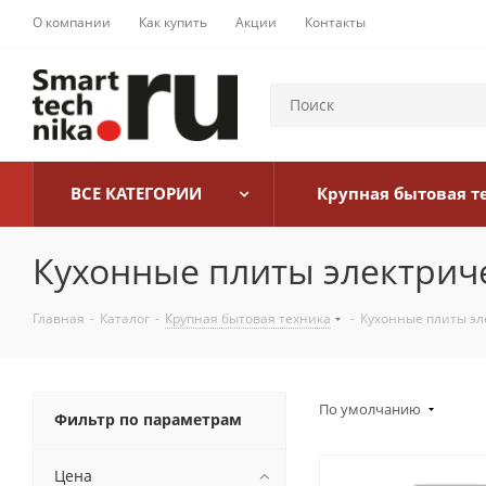
О компании
Как купить
Акции
Контакты
ВСЕ КАТЕГОРИИ
Крупная бытовая т
Кухонные плиты электрич
Главная
-
Каталог
-
Крупная бытовая техника
-
Кухонные плиты эл
По умолчанию
Фильтр по параметрам
Цена