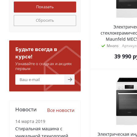
Сбросить
Электриче
стеклокерамичес
Maunfeld MEC
Много
Артикул
Будьте всегда в
39 990
р
курсе!
Узнавайте о скидках и акциях
первым
Новости
Все новости
14 марта 2019
Стиральная машина с
Электрическая ин
уникальной технологией