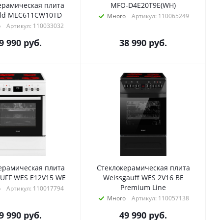
ерамическая плита
MFO-D4E20T9E(WH)
ld MEC611CW10TD
Много
Артикул: 110065249
о
Артикул: 110033032
9 990
руб.
38 990
руб.
ерамическая плита
Стеклокерамическая плита
UFF WES E12V15 WE
Weissgauff WES 2V16 BE
Premium Line
о
Артикул: 110017794
Много
Артикул: 110057138
9 990
руб.
49 990
руб.