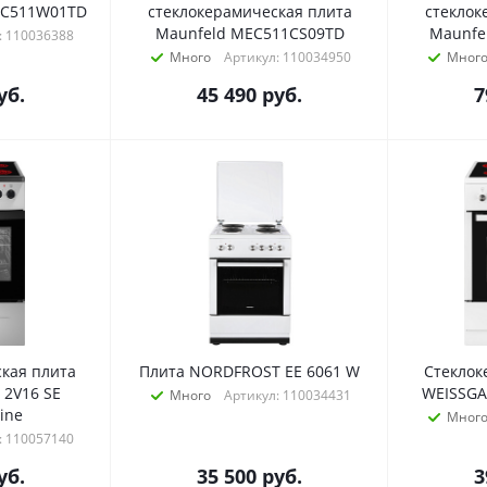
IC511W01TD
стеклокерамическая плита
стеклок
Maunfeld MEC511CS09TD
Maunfe
: 110036388
Много
Артикул: 110034950
Мног
уб.
45 490
руб.
7
кая плита
Плита NORDFROST EE 6061 W
Стеклок
 2V16 SE
WEISSGA
Много
Артикул: 110034431
ine
Мног
: 110057140
уб.
35 500
руб.
3