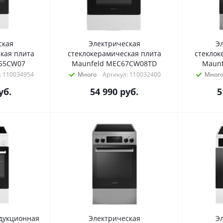
ская
Электрическая
Э
кая плита
стеклокерамическая плита
стеклок
55CW07
Maunfeld MEC67CW08TD
Maunf
: 110034954
Много
Артикул: 110032400
Мног
уб.
54 990
руб.
5
дукционная
Электрическая
Э