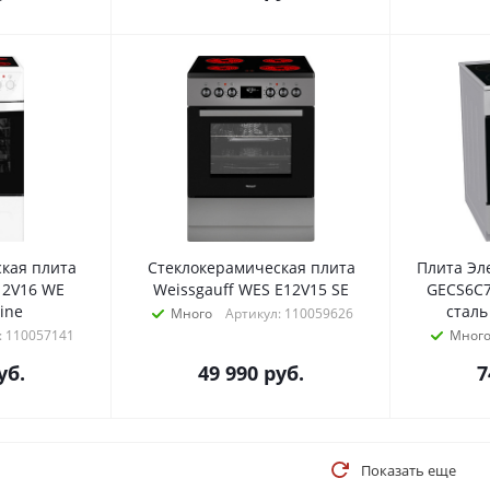
кая плита
Стеклокерамическая плита
Плита Эл
 2V16 WE
Weissgauff WES E12V15 SE
GECS6C
ine
сталь
Много
Артикул: 110059626
: 110057141
Мног
уб.
49 990
руб.
7
Показать еще