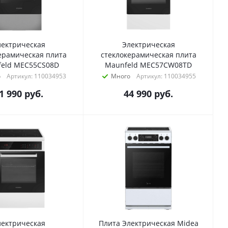
лектрическая
Электрическая
ерамическая плита
стеклокерамическая плита
eld MEC55CS08D
Maunfeld MEC57CW08TD
о
Артикул: 110034953
Много
Артикул: 110034955
1 990
руб.
44 990
руб.
лектрическая
Плита Электрическая Midea