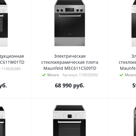
дукционная
Электрическая
Э
IC611W01TD
стеклокерамическая плита
стеклок
Maunfeld MEC611CS09TD
Maunfe
: 110036389
Много
Артикул: 110032602
Мног
уб.
68 990
руб.
5