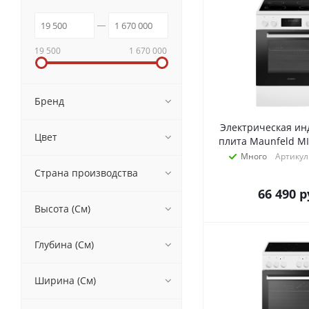
19 500
1 670 000
Бренд
Электрическая ин
Цвет
плита Maunfeld M
Много
Артикул
Страна производства
66 490
р
Высота (См)
Глубина (См)
Ширина (См)