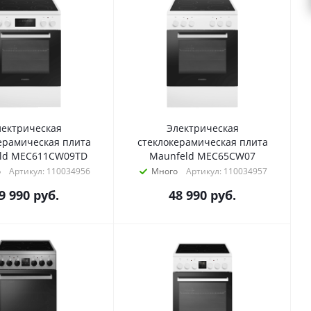
лектрическая
Электрическая
ерамическая плита
стеклокерамическая плита
ld MEC611CW09TD
Maunfeld MEC65CW07
о
Артикул: 110034956
Много
Артикул: 110034957
9 990
руб.
48 990
руб.