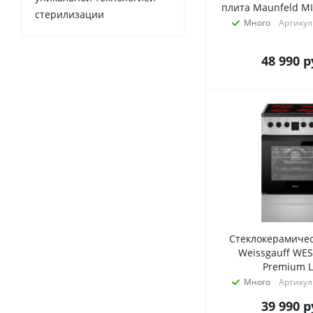
плита Maunfeld M
стерилизации
Много
Артикул
48 990
р
Стеклокерамичес
Weissgauff WES
Premium L
Много
Артикул
39 990
р