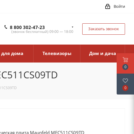
Войти
8 800 302-47-23
Заказать звонок
(звонок бесплатный) 09:00 — 18:00
 для дома
Телевизоры
Дом и дача
0
EC511CS09TD
0
511CS09TD
ическая плита Maunfeld MEC511CS09TD