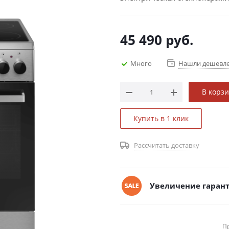
45 490
руб.
Много
Нашли дешевл
В корз
Купить в 1 клик
Рассчитать доставку
Увеличение гарант
П