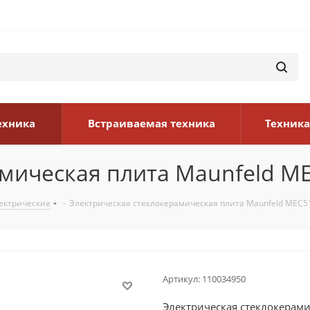
ехника
Встраиваемая техника
Техника
амическая плита Maunfeld M
ектрические
-
Электрическая стеклокерамическая плита Maunfeld MEC
Артикул:
110034950
Электрическая стеклокерам