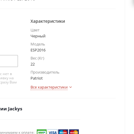
Характеристики
Цвет
Черный
Модель
ESP2016
Вес (Кг)
22
Производитель
с нет в
аявку на
Patriot
сразу Вам
Все характеристики
ии Jackys
ринимаем к оплате: