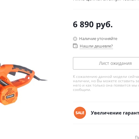
6 890
руб.
Наличие уточняйте
Нашли дешевле?
Лист ожидания
К сожалению данной модели сейча
наличии, но Вы можете оставить з
него и как только она появится мы 
сообщим.
Увеличение гарант
П