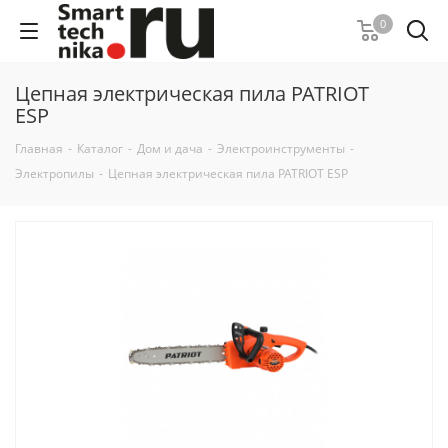
0
Цепная электрическая пила PATRIOT
ESP
Главная
-
Каталог
-
Дом и дача
-
Электроинструменты
-
Электропилы
-
Цепная электрическая пила PATRIOT ESP