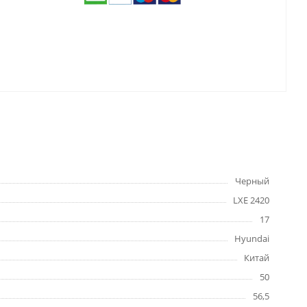
Черный
LXE 2420
17
Hyundai
Китай
50
56,5