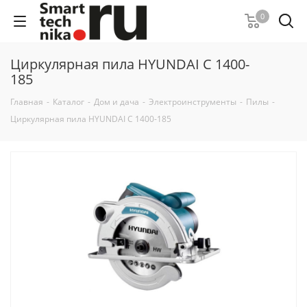
0
Циркулярная пила HYUNDAI C 1400-
185
Главная
-
Каталог
-
Дом и дача
-
Электроинструменты
-
Пилы
-
Циркулярная пила HYUNDAI C 1400-185