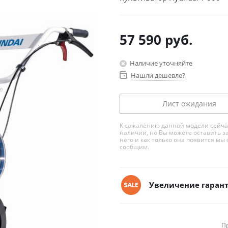
57 590
руб.
Наличие уточняйте
Нашли дешевле?
Лист ожидания
К сожалению данной модели сейча
наличии, но Вы можете оставить з
него и как только она появится мы 
сообщим.
Увеличение гарант
П