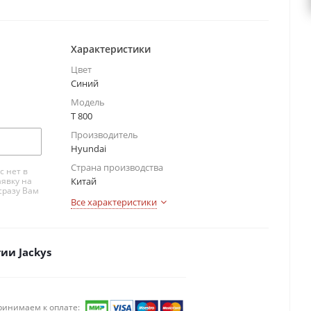
Характеристики
Цвет
Синий
Модель
T 800
Производитель
Hyundai
Страна производства
с нет в
аявку на
Китай
сразу Вам
Все характеристики
ии Jackys
ринимаем к оплате: