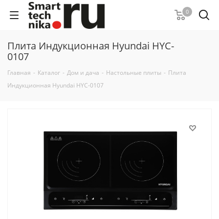
0
Плита Индукционная Hyundai HYC-
0107
Главная
-
Каталог
-
Дом и дача
-
Настольные плиты
-
Плита
Индукционная Hyundai HYC-0107