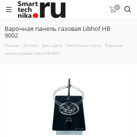
0
Варочная панель газовая Libhof HB
9002
Главная
-
Каталог
-
Дом и дача
-
Настольные плиты
-
Варочная
панель газовая Libhof HB 9002