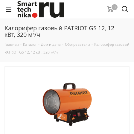
0
Калорифер газовый PATRIOT GS 12, 12
кВт, 320 мᵌ/ч
Главная
-
Каталог
-
Дом и дача
-
Обогреватели
-
Калорифер газовый
PATRIOT GS 12, 12 кВт, 320 мᵌ/ч