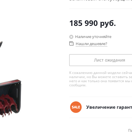
185 990
руб.
Наличие уточняйте
Нашли дешевле?
Лист ожидания
К сожалению данной модели сейча
наличии, но Вы можете оставить з
него и как только она появится мы 
сообщим.
Увеличение гарант
П