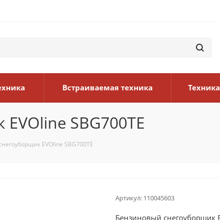
ехника
Встраиваемая техника
Техника
 EVOline SBG700TE
снегоуборщик EVOline SBG700TE
Артикул:
110045603
Бензиновый снегоуборщик E