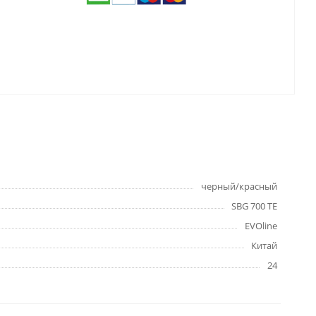
черный/красный
SBG 700 TE
EVOline
Китай
24