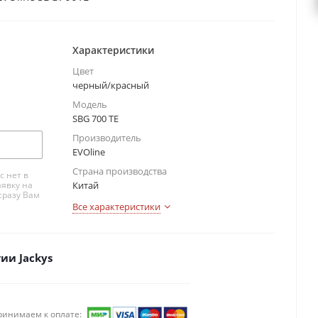
Характеристики
Цвет
черный/красный
Модель
SBG 700 TE
Производитель
EVOline
Страна производства
с нет в
аявку на
Китай
сразу Вам
Все характеристики
ии Jackys
ринимаем к оплате: