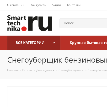
О компании
Как купить
Акции
Контакты
ВСЕ КАТЕГОРИИ
Крупная бытовая т
Снегоуборщик бензиновый
Главная
-
Каталог
-
Дом и дача
-
Снегоуборщики
-
Снегоуборщик