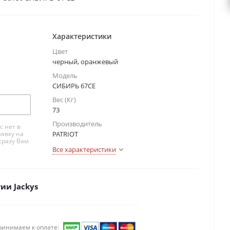
Характеристики
Цвет
черный, оранжевый
Модель
СИБИРЬ 67CE
Вес (Кг)
73
Производитель
с нет в
аявку на
PATRIOT
сразу Вам
Все характеристики
ии Jackys
ринимаем к оплате: