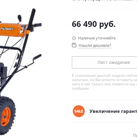
66 490
руб.
Наличие уточняйте
Нашли дешевле?
Лист ожидания
К сожалению данной модели сейча
наличии, но Вы можете оставить з
него и как только она появится мы 
сообщим.
Увеличение гарант
П