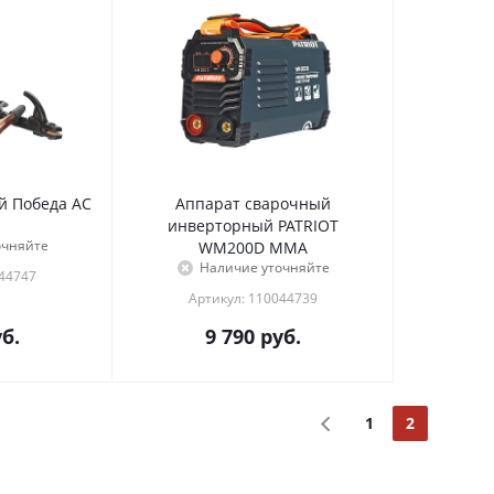
й Победа АС
Аппарат сварочный
инверторный PATRIOT
очняйте
WM200D MMA
Наличие уточняйте
044747
Артикул: 110044739
б.
9 790
руб.
1
2