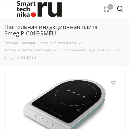
0
Настольная индукционная плита
Smeg PIC01EGMEU
Главная
-
Каталог
-
Крупная бытовая техника
-
Кухонные плиты электрические
-
Настольная индукционная плита
Smeg PIC01EGMEU